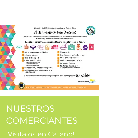
NUESTROS
COMERCIANTES
¡Visítalos en Cataño!