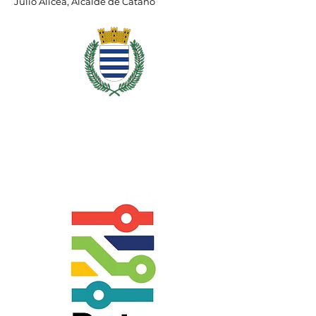
Julio Alicea, Alcalde de Cataño
Municipio Autónomo de Cataño,
Julio Alicea Vasallo | Alcalde