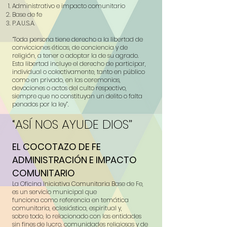
Administrativo e impacto comunitario
Base de fe
P.A.U.S.A.
“Toda persona tiene derecho a la libertad de
convicciones éticas, de conciencia y de
religión, a tener o adoptar la de su agrado.
Esta libertad incluye el derecho de participar,
individual o colectivamente, tanto en público
como en privado, en las ceremonias,
devociones o actos del culto respectivo,
siempre que no constituyan un delito o falta
penados por la ley”.
“ASÍ NOS AYUDE DIOS”
EL COCOTAZO DE FE
ADMINISTRACIÓN E IMPACTO
COMUNITARIO
La Oficina Iniciativa Comunitaria Base de Fe,
es un servicio municipal que
funciona como referencia en temática
comunitaria, eclesiástica, espiritual y,
sobre
todo, lo relacionado con las entidades
sin fines de lucro, comunidades religiosas y de