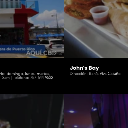
00:30
John's Bay
Dirección: Bahía Viva Cataño
miércoles y jueves 10am - 12am | viernes y sábado 10am - 2am | Teléfono: 787-644-9532