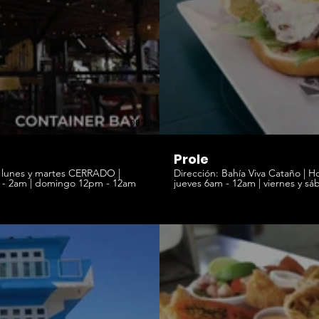
00:29
Prole
Dirección: Bahía Viva Cataño | Horario: domingo, lunes, martes y miércoles 6am - 9pm |
miércoles y jueves 12pm - 12am | viernes y sábado 12pm - 2am | domingo 12pm - 12am
jueves 6am - 12am | viernes y sábado 6am - 2am | domingo 9am - 12am | Teléfono: 787-
671-2094