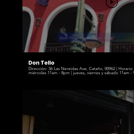
Don Tello
Dirección: 36 Las Nereidas Ave, Cataño, 00962 | Horario: lunes CERRADO | martes y
miércoles 11am - 8pm | jueves, viernes y sábado 11am - 9pm | domingo 12pm - 6pm |
Teléfono: 787-788-1951