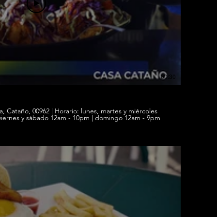
00:30
io: lunes, martes y miércoles
CERRADO | jueves 4pm - 9pm | viernes y sábado 12am - 10pm | domingo 12am - 9pm