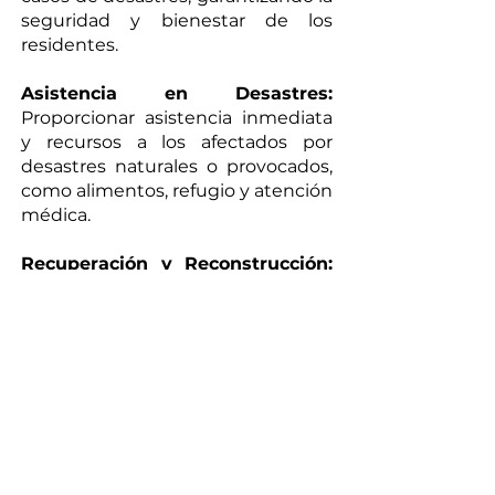
seguridad y bienestar de los
residentes.
Asistencia en Desastres:
Proporcionar asistencia inmediata
y recursos a los afectados por
desastres naturales o provocados,
como alimentos, refugio y atención
médica.
Recuperación y Reconstrucción:
Coordinar esfuerzos para la
recuperación y reconstrucción
post-emergencia, trabajando para
restaurar la normalidad en la
comunidad.
Evaluación y Mejora Continua:
Analizar y evaluar la respuesta a
situaciones de emergencia para